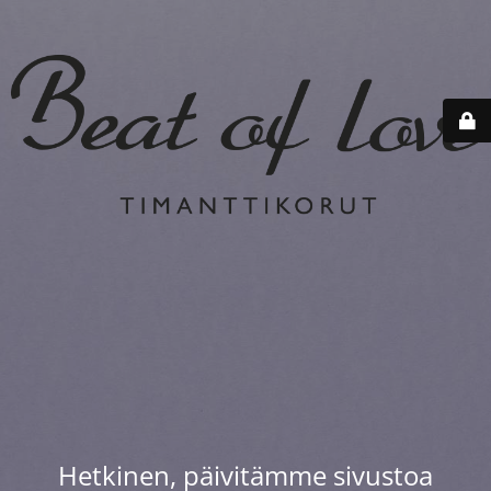
Hetkinen, päivitämme sivustoa