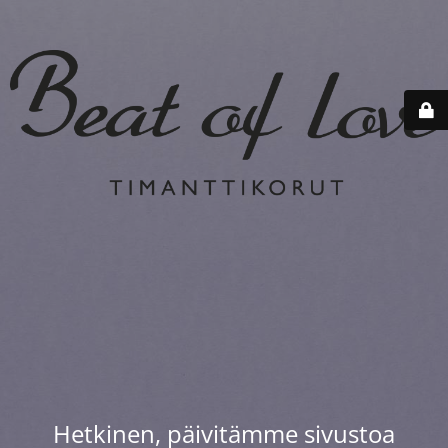
Hetkinen, päivitämme sivustoa