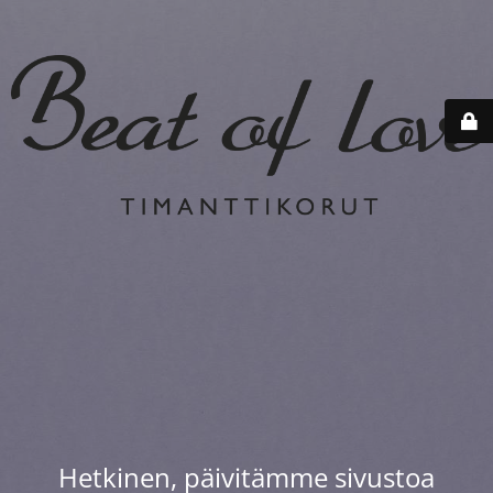
Hetkinen, päivitämme sivustoa